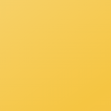
上
长时间存储后，离型纸的离型性能是否会发生变化
离型纸离型力测试标准
下
淋膜纸的应用以及分类
对于可降解的离型纸，其降解性能如何
相
不同材质的离型纸在性能和应用上有何区别？
离型纸的厚度对其使用有哪些影响？
离型纸厂家：离型纸的离型力大小
淋膜纸的发展趋势
离型纸的应用领域
离型纸的厚度对其使用有哪些影响？
热门关键词
Keywords