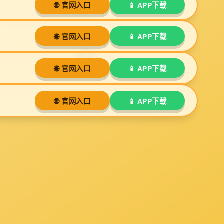
色双塑双硅
类：
淋膜纸
数：
45
次
间：
2020-06-09 00:00:00
我要询价