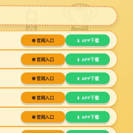
185-6658-7818
周先生
189-2680-5519
OETY欧亿体育订
联系OETY欧亿体育
购热线:
王小姐
172-7938-3520
郭先生