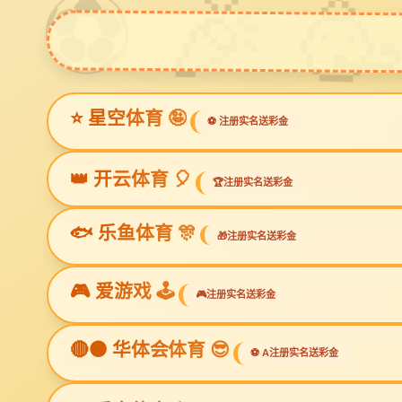
OETY欧亿体育
网站OETY欧亿体育