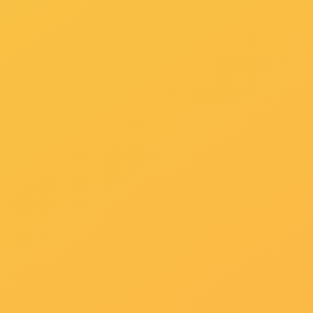
OETY欧亿体育
新品推荐
资讯中心
中心