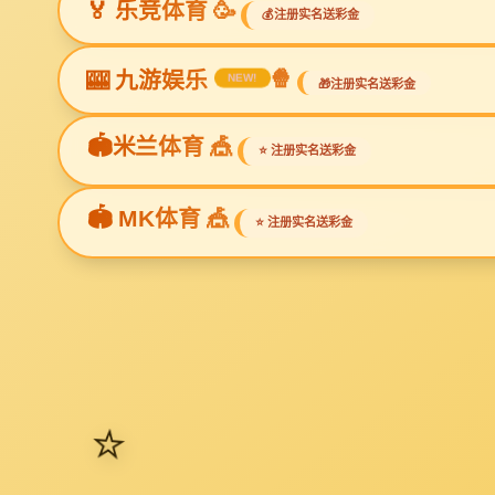
当前位置：
首 页
>
OETY欧亿体育展示
>
淋膜纸
> 白色双塑双
OETY欧亿体育中心
Product
淋膜纸
离型纸
离型膜
格拉辛离型纸
格拉辛淋膜纸
牛皮淋膜纸
普通黄硅纸