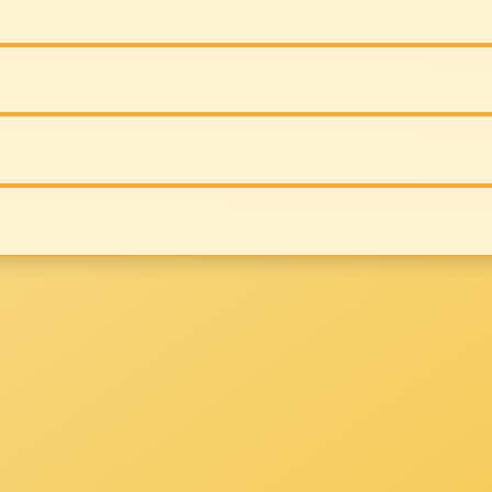
硅
白
所属分
浏览次
发布时
OETY欧亿体育概述