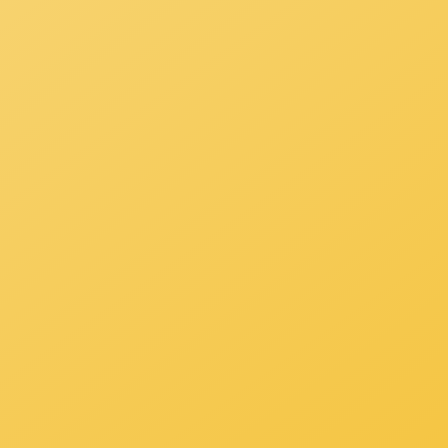
介绍
东莞市OETY欧亿体育 复合材料有限公司位于东莞市茶山镇，广深高速
，
离型纸
，格拉辛纸，
离型膜
等。公司拥有多台淋膜，涂硅设 
东莞淋膜纸
复卷）、淋膜加工等，分切，分裁，淋膜加工，可以送货上门服务。
公司拥有专业检测设备和拥有一支经验丰富、技术过硬的生产队伍，在激烈的
一切只为了OETY欧亿体育 的目标：“纸”要你好。
更多关于
详情，可咨询0769-82255488
淋膜纸生产厂家
标签
网址：
//mrxinzhi.com/products/111.html
一篇：
白色格拉辛