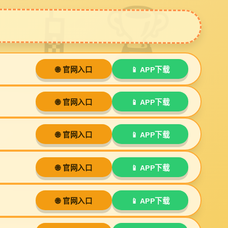
185-6658-7818
周先生
189-2680-5519
OETY欧亿体育订
联系OETY欧亿体育
购热线:
王小姐
172-7938-3520
郭先生