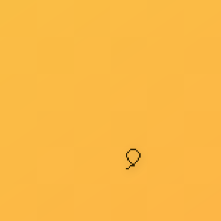
走进OETY欧亿
体育