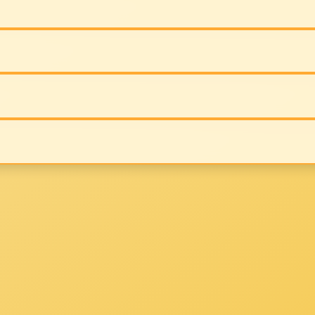
蓝
所属分
浏览次
发布时
OETY欧亿体育概述