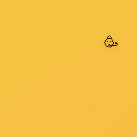
2020-06-17
透明离型膜
透明离型膜