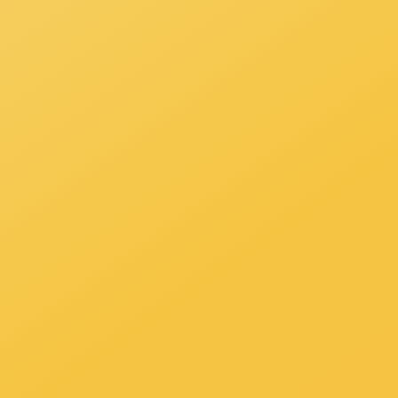
出口旁，地理位置优越，交通便利。
主要OETY欧亿体育
淋膜纸厂家
备，致力开发和销售高等OETY欧亿体育。公司对外承接分切，分
竟争环境下 ，OETY欧亿体育 以“质量优良，客户至上”为宗
2020-06-17