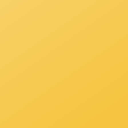
长时间存储后，离型纸的离型性能是否会发生变化
下
离型纸离型力测试标准
淋膜纸的应用以及分类
对于可降解的离型纸，其降解性能如何
相
不同材质的离型纸在性能和应用上有何区别？
离型纸的厚度对其使用有哪些影响？
离型纸厂家：离型纸的离型力大小
淋膜纸的发展趋势
离型纸的应用领域
离型纸的厚度对其使用有哪些影响？
热门关键词
Keywords