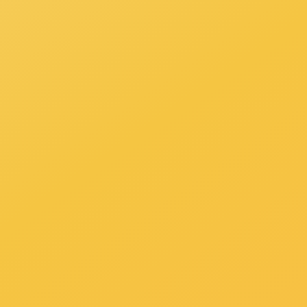
一篇：
红色离型膜
关OETY欧亿体育
透明离型膜
透明离型膜