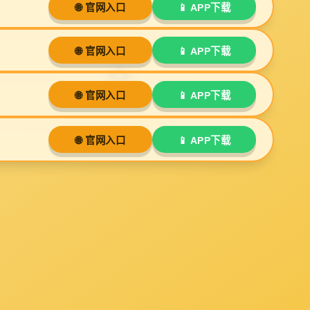
色离型膜
类：
离型膜
数：
80
次
间：
2020-06-17 00:00:00
我要询价