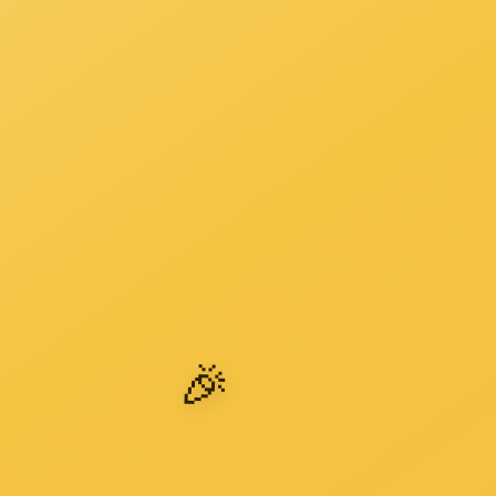
白色双塑双硅
牛皮淋膜纸
白色离型纸
白色双塑双硅
白色双塑单硅
PET透明离型膜
联系OETY欧亿体育
Contact
Us
东莞市OETY欧亿体育 复合材料有限
公司
手 机：0769-82255488
邮 箱：18566587818@163.com