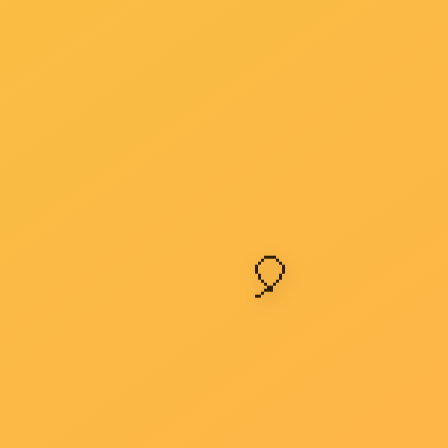
走进OETY欧亿
体育
欧亿体
关于OETY欧亿体
育