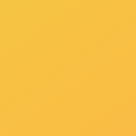
电 话：0769-82255488
网 址：mrxinzhi.com
地 址：东莞市茶山增埗慧美科技园
服务热线
185-6658-7818
周先生
189-2680-5519
王小姐