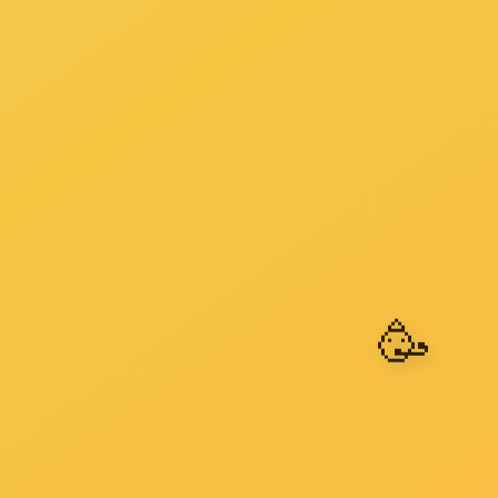
2019-05-06
2018-11-22