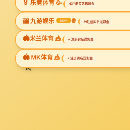
当前位置：
首 页
>
OETY欧亿体育
>
技术知识
> 格拉辛离型
格
OETY欧亿体育
News
2
OETY欧亿体育
格拉
行业新闻
耐高温
规格：2
技术知识
适用
离型
【按
推荐新闻
Recommend
【按
【按
淋膜纸是什么材料
【按克
回收淋膜纸的工艺难点有哪些？
【按规
储存环境对淋膜纸性能有何影响？
【按
【按离
长时间存储后，离型纸的离型性能是否会发生变化